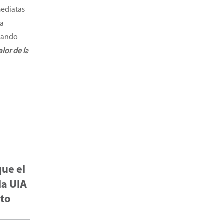
mediatas
la
icando
alor de la
que el
la UIA
eto