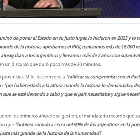
mino de poner al Estado en su justo lugar, lo hicieron en 2023 y lo ra
grande de la historia, aprobamos el RIGI, realizamos más de 16.000 r
atosigaban a los argentinos y llevamos más de 2 años con superávit 
en un discurso que duró poco más de 20 minutos.
 provincias, Milei los convocó a
“ratificar su compromiso con el Pac
ió
“por haber estado a la altura cuando la historia lo demandaba, di
n que se está llevando a cabo y que el país necesitaba y sigue neces
ueron los primeros años de su gestión, el mandatario recordó que s
ión que
“hubiera sumido a cerca del 90% de los argentinos en la pob
ajuste más grande de la historia de la humanidad”.