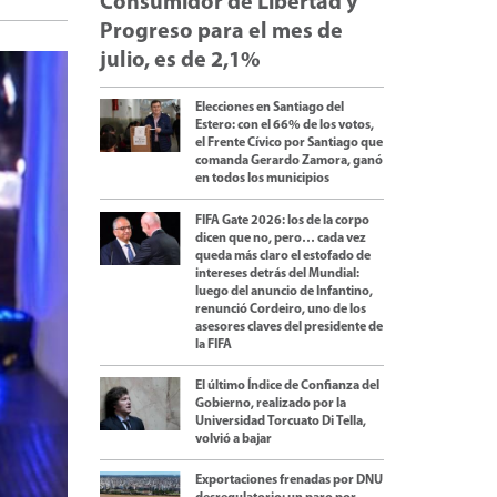
Consumidor de Libertad y
Progreso para el mes de
julio, es de 2,1%
Elecciones en Santiago del
Estero: con el 66% de los votos,
el Frente Cívico por Santiago que
comanda Gerardo Zamora, ganó
en todos los municipios
FIFA Gate 2026: los de la corpo
dicen que no, pero… cada vez
queda más claro el estofado de
intereses detrás del Mundial:
luego del anuncio de Infantino,
renunció Cordeiro, uno de los
asesores claves del presidente de
la FIFA
El último Índice de Confianza del
Gobierno, realizado por la
Universidad Torcuato Di Tella,
volvió a bajar
Exportaciones frenadas por DNU