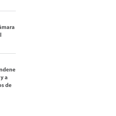
Cámara
l
condene
 y a
os de