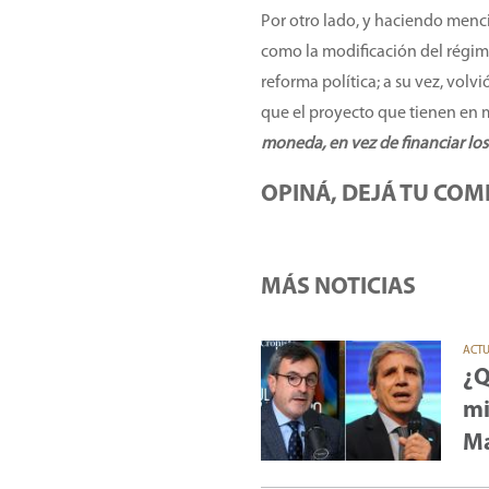
Por otro lado, y haciendo menció
como la modificación del régimen
reforma política; a su vez, volv
que el proyecto que tienen en 
moneda, en vez de financiar los 
OPINÁ, DEJÁ TU COM
MÁS NOTICIAS
ACT
¿Q
mi
Ma