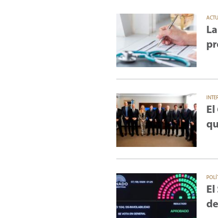
ACT
La
pr
INTE
El
qu
POLÍ
El
de