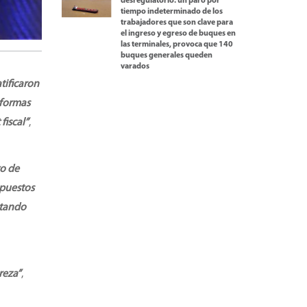
desregulatorio: un paro por
tiempo indeterminado de los
trabajadores que son clave para
el ingreso y egreso de buques en
las terminales, provoca que 140
buques generales queden
varados
tificaron
eformas
fiscal”
,
to de
spuestos
itando
u
reza”
,