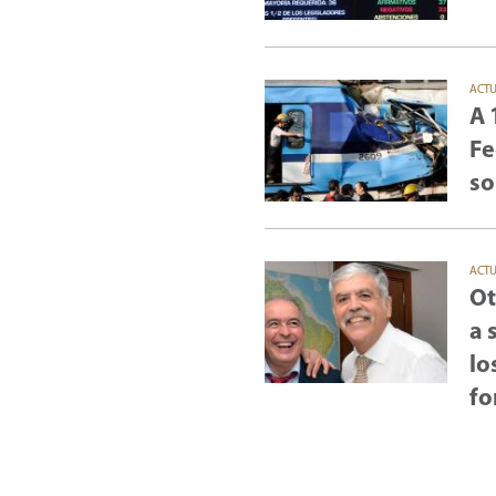
ACT
A 
Fe
so
ACT
Ot
a 
lo
fo