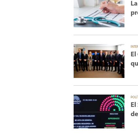
La
pr
INTE
El
qu
POLÍ
El
de