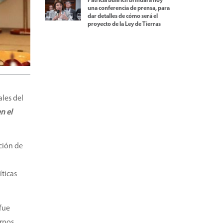
Patricia Bullrich brindará hoy
una conferencia de prensa, para
dar detalles de cómo será el
proyecto de la Ley de Tierras
ales del
en el
ción de
íticas
 fue
ernos