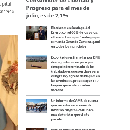
Consumidor de Libertad y
apital
Progreso para el mes de
carrera
julio, es de 2,1%
Elecciones en Santiago del
Estero: con el 66% de los votos,
el Frente Cívico por Santiago que
comanda Gerardo Zamora, ganó
en todos los municipios
Exportaciones frenadas por DNU
desregulatorio: un paro por
tiempo indeterminado de los
trabajadores que son clave para
el ingreso y egreso de buques en
las terminales, provoca que 140
buques generales queden
varados
Un informe de CAME, da cuenta
que, en estas vacaciones de
invierno, viajaron casi un 6%
más de turistas que el año
pasado