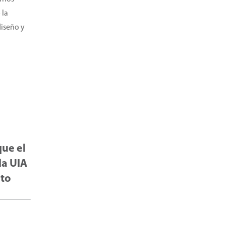
 la
diseño y
que el
la UIA
eto