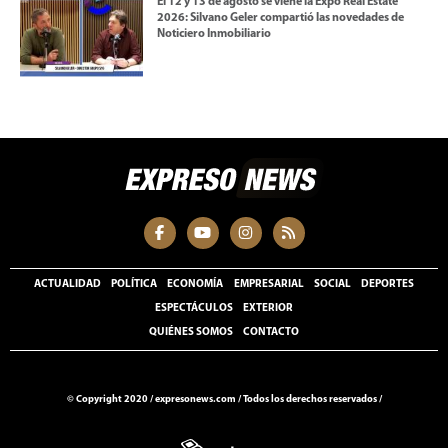
El 12 y 13 de agosto se viene la Expo Real Estate
2026: Silvano Geler compartió las novedades de
Noticiero Inmobiliario
ACTUALIDAD
POLÍTICA
ECONOMÍA
EMPRESARIAL
SOCIAL
DEPORTES
ESPECTÁCULOS
EXTERIOR
QUIÉNES SOMOS
CONTACTO
© Copyright 2020 /
expresonews.com
/
Todos los derechos reservados /