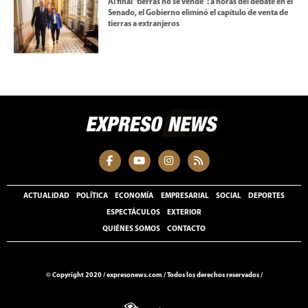
Al final “tierras no se vende”: a horas del debate en el
Senado, el Gobierno eliminó el capítulo de venta de
tierras a extranjeros
ACTUALIDAD
POLÍTICA
ECONOMÍA
EMPRESARIAL
SOCIAL
DEPORTES
ESPECTÁCULOS
EXTERIOR
QUIÉNES SOMOS
CONTACTO
© Copyright 2020 /
expresonews.com
/
Todos los derechos reservados /