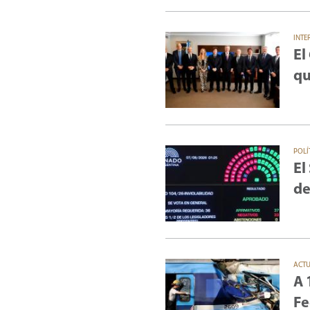
INTE
El
qu
POLÍ
El
de
ACT
A 
Fe