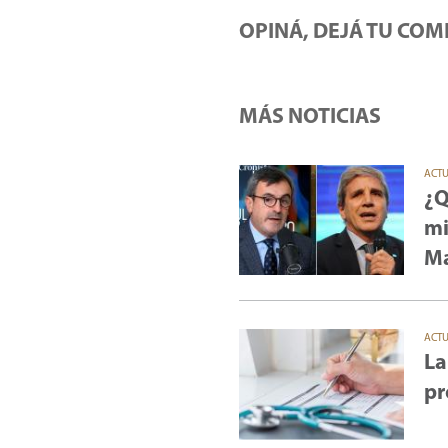
OPINÁ, DEJÁ TU COM
MÁS NOTICIAS
ACT
¿Q
mi
Ma
ACT
La
pr