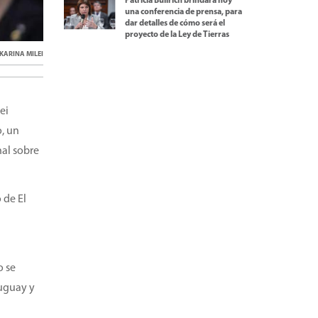
Patricia Bullrich brindará hoy
una conferencia de prensa, para
dar detalles de cómo será el
proyecto de la Ley de Tierras
KARINA MILEI
ei
o, un
nal sobre
 de El
n
o se
ruguay y