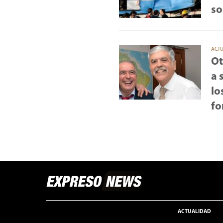
so
ACT
Ot
a 
lo
fo
ACTUALIDAD