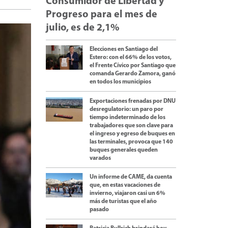
Consumidor de Libertad y
Progreso para el mes de
julio, es de 2,1%
Elecciones en Santiago del
Estero: con el 66% de los votos,
el Frente Cívico por Santiago que
comanda Gerardo Zamora, ganó
en todos los municipios
Exportaciones frenadas por DNU
desregulatorio: un paro por
tiempo indeterminado de los
trabajadores que son clave para
el ingreso y egreso de buques en
las terminales, provoca que 140
buques generales queden
varados
Un informe de CAME, da cuenta
que, en estas vacaciones de
invierno, viajaron casi un 6%
más de turistas que el año
pasado