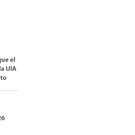
que el
la UIA
eto
26