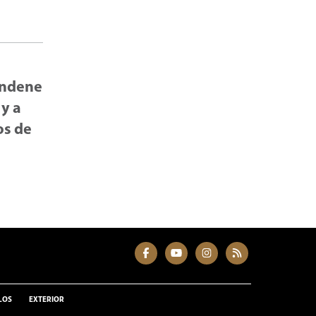
condene
 y a
os de
LOS
EXTERIOR