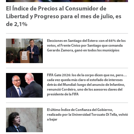
El Índice de Precios al Consumidor de
Libertad y Progreso para el mes de julio, es
de 2,1%
Elecciones en Santiago del Estero: con el 66% de los
votos, el Frente Cívico por Santiago que comanda
Gerardo Zamora, ganó en todos los municipios
FIFA Gate 2026: los de la corpo dicen que no, pero…
cada vez queda más claro el estofado de intereses
detrás del Mundial: luego del anuncio de Infantino,
renunció Cordeiro, uno de los asesores claves del
presidente de la FIFA
El último Índice de Confianza del Gobierno,
realizado por la Universidad Torcuato Di Tella, volvió
a bajar