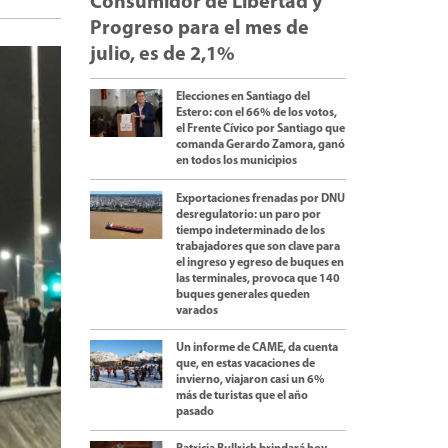
Consumidor de Libertad y
Progreso para el mes de
julio, es de 2,1%
Elecciones en Santiago del
Estero: con el 66% de los votos,
el Frente Cívico por Santiago que
comanda Gerardo Zamora, ganó
en todos los municipios
Exportaciones frenadas por DNU
desregulatorio: un paro por
tiempo indeterminado de los
trabajadores que son clave para
el ingreso y egreso de buques en
las terminales, provoca que 140
buques generales queden
varados
Un informe de CAME, da cuenta
que, en estas vacaciones de
invierno, viajaron casi un 6%
más de turistas que el año
pasado