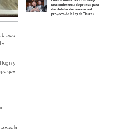
Patricia Bullrich brindará hoy
una conferencia de prensa, para
dar detalles de cómo será el
proyecto de la Ley de Tierras
 ubicado
l y
l lugar y
empo que
on
lposos, la