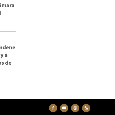
Cámara
l
condene
 y a
os de