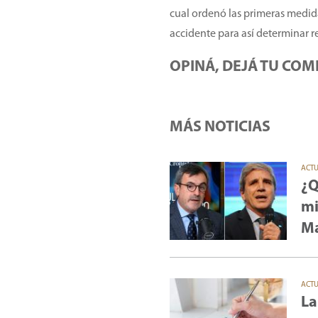
cual ordenó las primeras medida
accidente para así determinar r
OPINÁ, DEJÁ TU COM
MÁS NOTICIAS
ACT
¿Q
mi
Ma
ACT
La