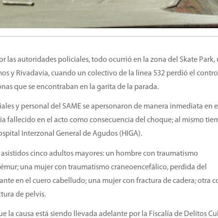
 las autoridades policiales, todo ocurrió en la zona del Skate Park,
os y Rivadavia, cuando un colectivo de la línea 532 perdió el contro
nas que se encontraban en la garita de la parada.
iciales y personal del SAME se apersonaron de manera inmediata en e
a fallecido en el acto como consecuencia del choque; al mismo ti
Hospital Interzonal General de Agudos (HIGA).
 asistidos cinco adultos mayores: un hombre con traumatismo
 fémur; una mujer con traumatismo craneoencefálico, perdida del
nte en el cuero cabelludo; una mujer con fractura de cadera; otra c
tura de pelvis.
e la causa está siendo llevada adelante por la Fiscalía de Delitos Cu