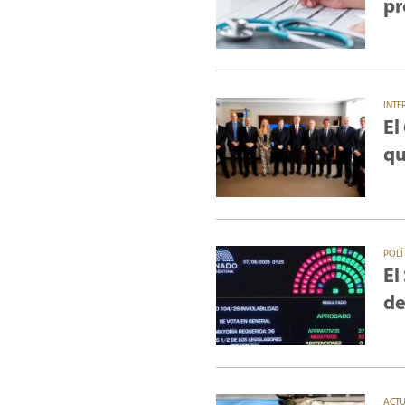
pr
INTE
El
qu
POLÍ
El
de
ACT