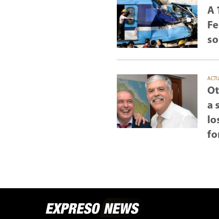
A 
Fe
so
ACT
Ot
a 
lo
fo