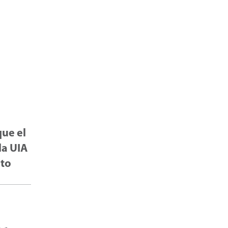
que el
la UIA
eto