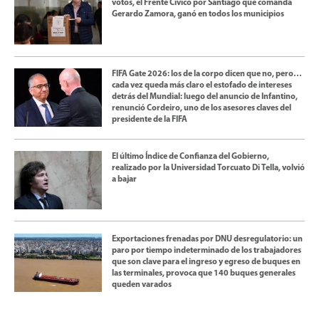
votos, el Frente Cívico por Santiago que comanda
Gerardo Zamora, ganó en todos los municipios
FIFA Gate 2026: los de la corpo dicen que no, pero…
cada vez queda más claro el estofado de intereses
detrás del Mundial: luego del anuncio de Infantino,
renunció Cordeiro, uno de los asesores claves del
presidente de la FIFA
El último Índice de Confianza del Gobierno,
realizado por la Universidad Torcuato Di Tella, volvió
a bajar
Exportaciones frenadas por DNU desregulatorio: un
paro por tiempo indeterminado de los trabajadores
que son clave para el ingreso y egreso de buques en
las terminales, provoca que 140 buques generales
queden varados