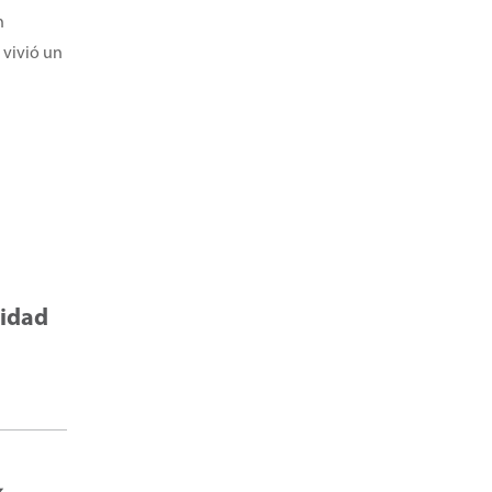
n
 vivió un
lidad