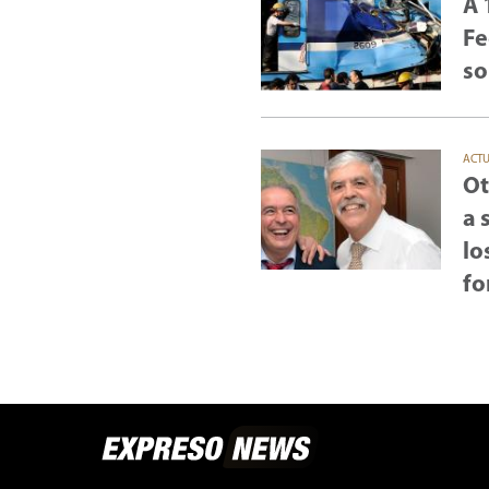
A 
Fe
so
ACT
Ot
a 
lo
fo