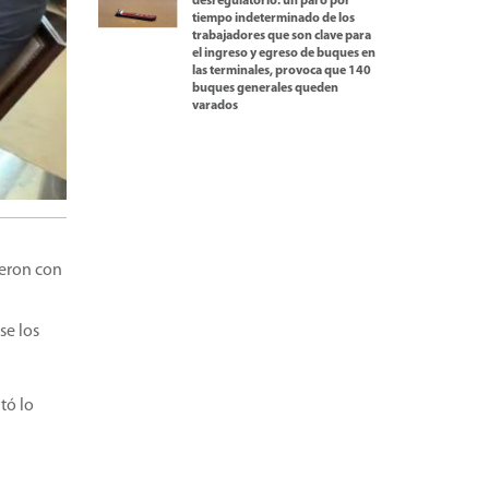
desregulatorio: un paro por
tiempo indeterminado de los
trabajadores que son clave para
el ingreso y egreso de buques en
las terminales, provoca que 140
buques generales queden
varados
ieron con
se los
tó lo