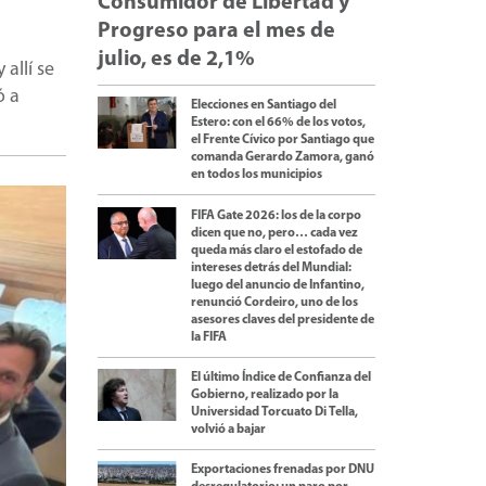
Consumidor de Libertad y
Progreso para el mes de
julio, es de 2,1%
allí se
ó a
Elecciones en Santiago del
Estero: con el 66% de los votos,
el Frente Cívico por Santiago que
comanda Gerardo Zamora, ganó
en todos los municipios
FIFA Gate 2026: los de la corpo
dicen que no, pero… cada vez
queda más claro el estofado de
intereses detrás del Mundial:
luego del anuncio de Infantino,
renunció Cordeiro, uno de los
asesores claves del presidente de
la FIFA
El último Índice de Confianza del
Gobierno, realizado por la
Universidad Torcuato Di Tella,
volvió a bajar
Exportaciones frenadas por DNU