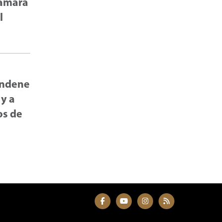
Cámara
l
condene
 y a
os de