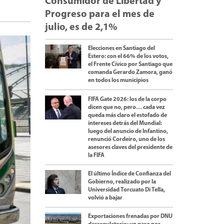
Consumidor de Libertad y
Progreso para el mes de
julio, es de 2,1%
Elecciones en Santiago del
Estero: con el 66% de los votos,
el Frente Cívico por Santiago que
comanda Gerardo Zamora, ganó
en todos los municipios
FIFA Gate 2026: los de la corpo
dicen que no, pero… cada vez
queda más claro el estofado de
intereses detrás del Mundial:
luego del anuncio de Infantino,
renunció Cordeiro, uno de los
asesores claves del presidente de
la FIFA
El último Índice de Confianza del
Gobierno, realizado por la
Universidad Torcuato Di Tella,
volvió a bajar
Exportaciones frenadas por DNU