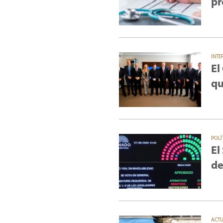
pr
INTE
El
qu
POLÍ
El
de
ACT