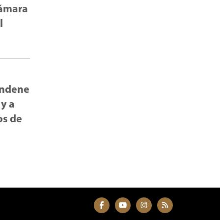
Cámara
l
condene
 y a
os de