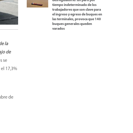
desregulatorio: un paro por
tiempo indeterminado de los
trabajadores que son clave para
el ingreso y egreso de buques en
las terminales, provoca que 140
buques generales queden
varados
de la
ajo de
s se
 el 17,3%
mbre de