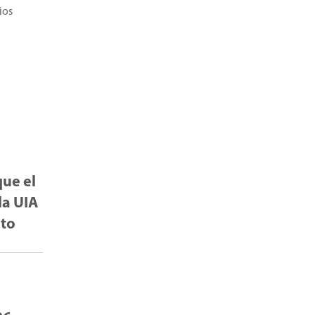
ios
que el
la UIA
eto