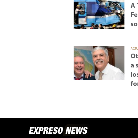
A 
Fe
so
ACT
Ot
a 
lo
fo