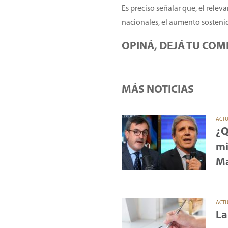
Es preciso señalar que, el relev
nacionales, el aumento sostenid
OPINÁ, DEJÁ TU COM
MÁS NOTICIAS
ACT
¿Q
mi
Ma
ACT
La