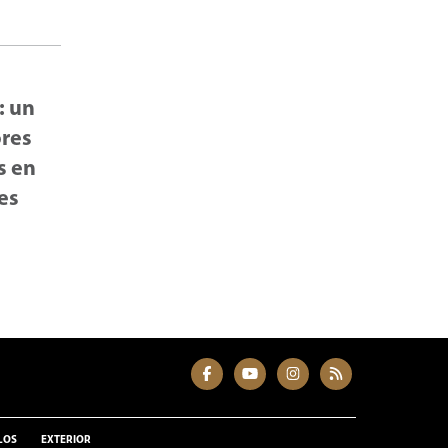
: un
ores
s en
es
LOS
EXTERIOR