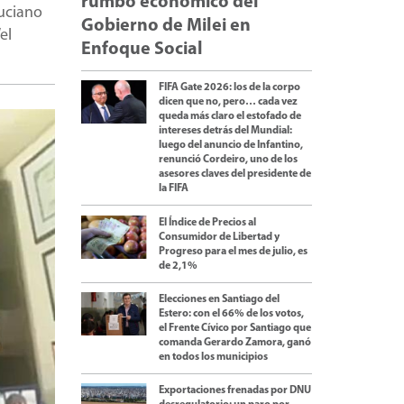
rumbo económico del
uciano
Gobierno de Milei en
el
Enfoque Social
FIFA Gate 2026: los de la corpo
dicen que no, pero… cada vez
queda más claro el estofado de
intereses detrás del Mundial:
luego del anuncio de Infantino,
renunció Cordeiro, uno de los
asesores claves del presidente de
la FIFA
El Índice de Precios al
Consumidor de Libertad y
Progreso para el mes de julio, es
de 2,1%
Elecciones en Santiago del
Estero: con el 66% de los votos,
el Frente Cívico por Santiago que
comanda Gerardo Zamora, ganó
en todos los municipios
Exportaciones frenadas por DNU