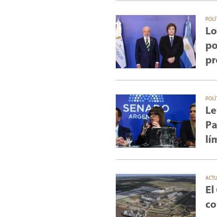
POLÍ
Lo
po
pr
POLÍ
Le
Pa
lí
ACT
El
co