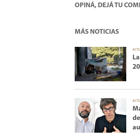
OPINÁ, DEJÁ TU COM
MÁS NOTICIAS
ACT
La
20
ACT
Ma
de
au