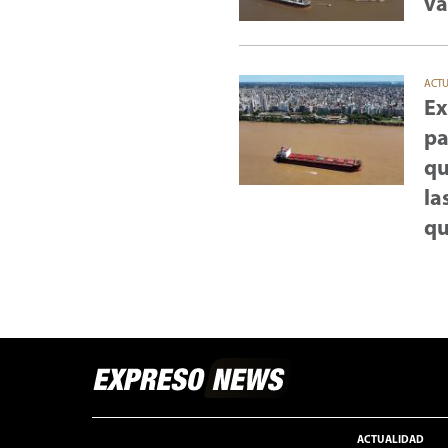
va
ACT
Ex
pa
qu
la
qu
ACTUALIDAD