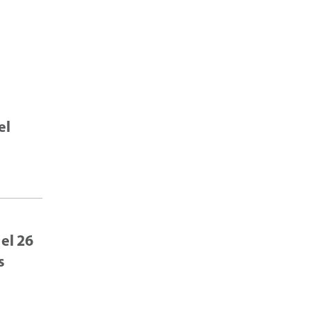
el
 el 26
s