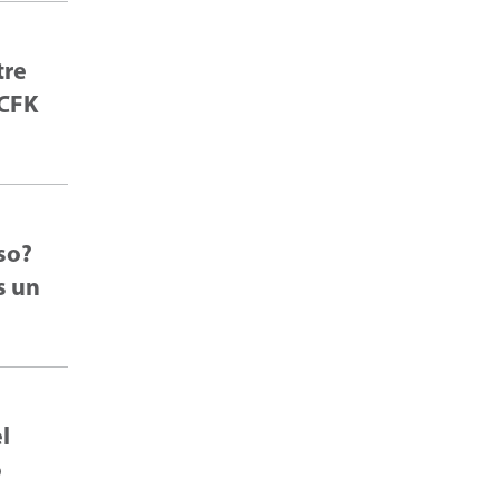
tre
 CFK
so?
s un
l
o