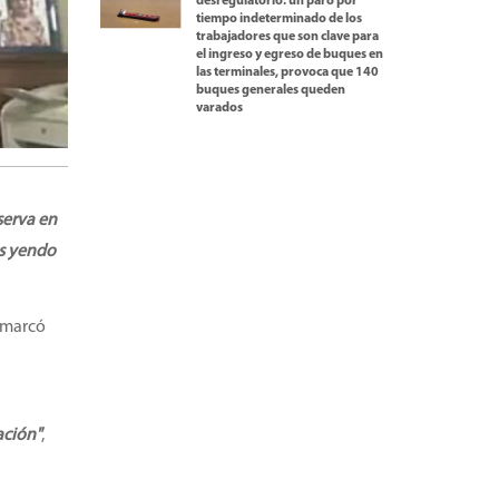
desregulatorio: un paro por
tiempo indeterminado de los
trabajadores que son clave para
el ingreso y egreso de buques en
las terminales, provoca que 140
buques generales queden
varados
serva en
os yendo
remarcó
lación"
,