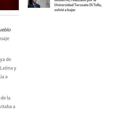
Gobierno, realizado por la
Universidad Torcuato Di Tella,
volvió a bajar
pueblo
nsaje
aya de
 Latina y
úa a
 de la
vitaba a