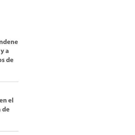
condene
 y a
os de
en el
a de