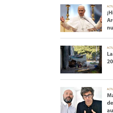
ACT
¡H
Ar
nu
ACT
La
20
ACT
Ma
de
au