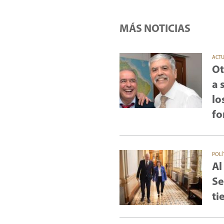
MÁS NOTICIAS
ACT
Ot
a 
lo
fo
POLÍ
Al
Se
ti