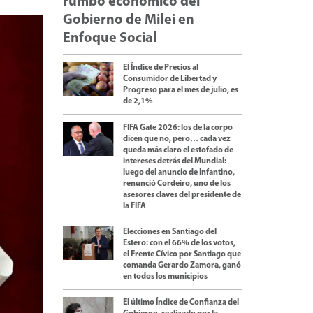
rumbo económico del
Gobierno de Milei en
Enfoque Social
El Índice de Precios al
Consumidor de Libertad y
Progreso para el mes de julio, es
de 2,1%
FIFA Gate 2026: los de la corpo
dicen que no, pero… cada vez
queda más claro el estofado de
intereses detrás del Mundial:
luego del anuncio de Infantino,
renunció Cordeiro, uno de los
asesores claves del presidente de
la FIFA
Elecciones en Santiago del
Estero: con el 66% de los votos,
el Frente Cívico por Santiago que
comanda Gerardo Zamora, ganó
en todos los municipios
El último Índice de Confianza del