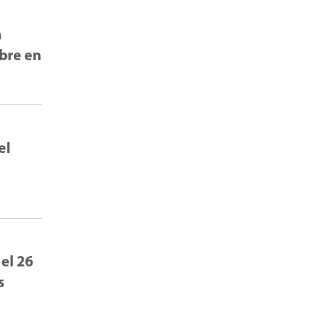
a
mbre en
el
 el 26
s