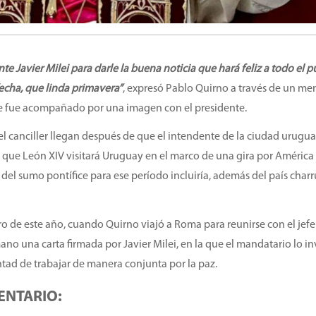
te Javier Milei para darle la buena noticia que hará feliz a todo el 
 fecha, que linda primavera”
, expresó Pablo Quirno a través de un me
que fue acompañado por una imagen con el presidente.
el canciller llegan después de que el intendente de la ciudad urugu
a que León XIV visitará Uruguay en el marco de una gira por América
el sumo pontífice para ese período incluiría, además del país charr
ro de este año, cuando Quirno viajó a Roma para reunirse con el jefe
mano una carta firmada por Javier Milei, en la que el mandatario lo in
tad de trabajar de manera conjunta por la paz.
ENTARIO: