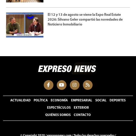
El 12 y 13 de agosto se viene la Expo Real Estate
2026: Silvano Geler compartió las novedades de
Noticiero Inmobiliario
ACTUALIDAD
POLÍTICA
ECONOMÍA
EMPRESARIAL
SOCIAL
DEPORTES
ESPECTÁCULOS
EXTERIOR
QUIÉNES SOMOS
CONTACTO
© Copyright 2020 /
expresonews.com
/
Todos los derechos reservados /