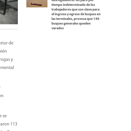
desregulatorio: un paro por
tiempo indeterminado de los
trabajadores que son clave para
el ingreso y egreso de buques en
las terminales, provoca que 140
buques generales queden
varados
rior de
bién
rogas y
namental
y
ón
e se
raron 113