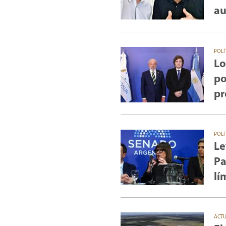
au
POLÍ
Lo
po
pr
POLÍ
Le
Pa
lí
ACT