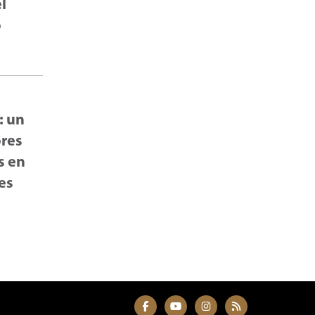
l
o
: un
ores
s en
es