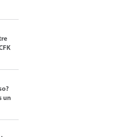
tre
 CFK
so?
s un