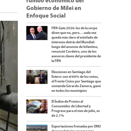
rumbo económico del
Gobierno de Milei en
Enfoque Social
FIFA Gate 2026: los de la corpo
dicen que no, pero… cada vez
queda más claro el estofado de
intereses detrás del Mundial:
luego del anuncio de Infantino,
renunció Cordeiro, uno de los
asesores claves del presidente de
la FIFA
Elecciones en Santiago del
Estero: con el 66% de los votos,
el Frente Cívico por Santiago que
comanda Gerardo Zamora, ganó
en todos los municipios
El Índice de Precios al
Consumidor de Libertad y
Progreso para el mes de julio, es
de 2,1%
Exportaciones frenadas por DNU