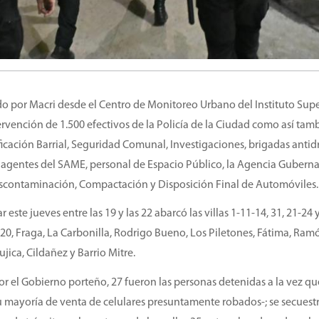
do por Macri desde el Centro de Monitoreo Urbano del Instituto Supe
ervención de 1.500 efectivos de la Policía de la Ciudad como así tam
icación Barrial, Seguridad Comunal, Investigaciones, brigadas antid
 agentes del SAME, personal de Espacio Público, la Agencia Guber
escontaminación, Compactación y Disposición Final de Automóviles.
este jueves entre las 19 y las 22 abarcó las villas 1-11-14, 31, 21-24 
 20, Fraga, La Carbonilla, Rodrigo Bueno, Los Piletones, Fátima, Ram
jica, Cildañez y Barrio Mitre.
r el Gobierno porteño, 27 fueron las personas detenidas a la vez qu
u mayoría de venta de celulares presuntamente robados-; se secuest