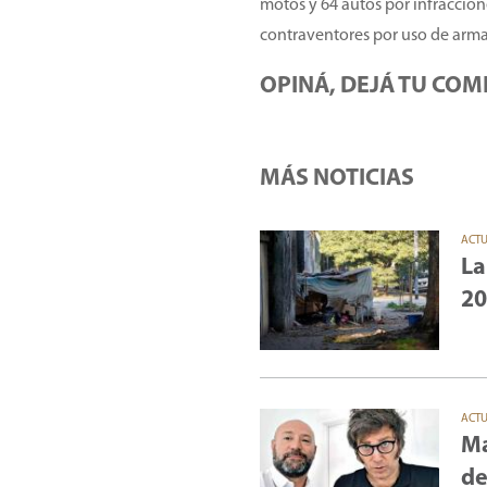
motos y 64 autos por infraccion
contraventores por uso de arma i
OPINÁ, DEJÁ TU COM
MÁS NOTICIAS
ACT
La
20
ACT
Ma
de