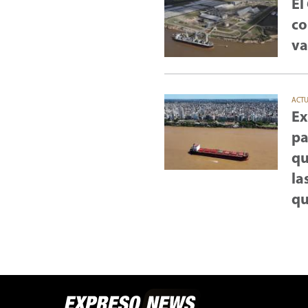
El
co
va
ACT
Ex
pa
qu
la
qu