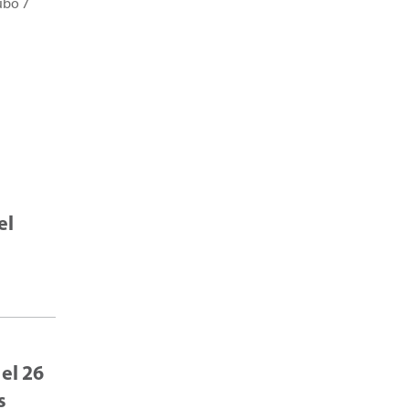
ubo 7
el
 el 26
s