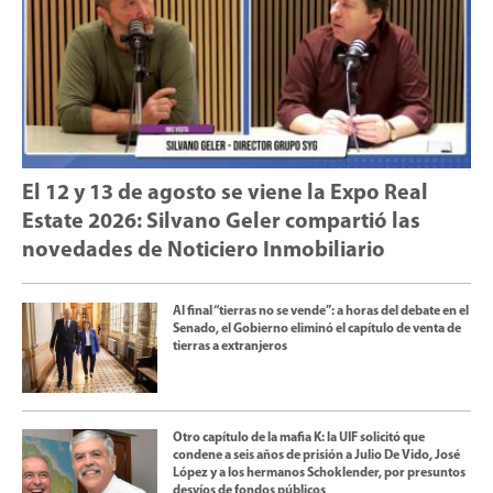
El 12 y 13 de agosto se viene la Expo Real
Estate 2026: Silvano Geler compartió las
novedades de Noticiero Inmobiliario
Al final “tierras no se vende”: a horas del debate en el
Senado, el Gobierno eliminó el capítulo de venta de
tierras a extranjeros
Otro capítulo de la mafia K: la UIF solicitó que
condene a seis años de prisión a Julio De Vido, José
López y a los hermanos Schoklender, por presuntos
desvíos de fondos públicos