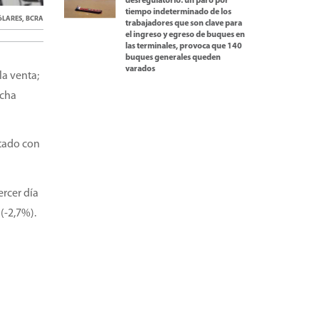
desregulatorio: un paro por
tiempo indeterminado de los
óLARES
,
BCRA
trabajadores que son clave para
el ingreso y egreso de buques en
las terminales, provoca que 140
buques generales queden
varados
la venta;
echa
ntado con
ercer día
(-2,7%).