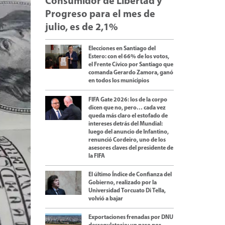
Consumidor de Libertad y
Progreso para el mes de
julio, es de 2,1%
Elecciones en Santiago del
Estero: con el 66% de los votos,
el Frente Cívico por Santiago que
comanda Gerardo Zamora, ganó
en todos los municipios
FIFA Gate 2026: los de la corpo
dicen que no, pero… cada vez
queda más claro el estofado de
intereses detrás del Mundial:
luego del anuncio de Infantino,
renunció Cordeiro, uno de los
asesores claves del presidente de
la FIFA
El último Índice de Confianza del
Gobierno, realizado por la
Universidad Torcuato Di Tella,
volvió a bajar
Exportaciones frenadas por DNU