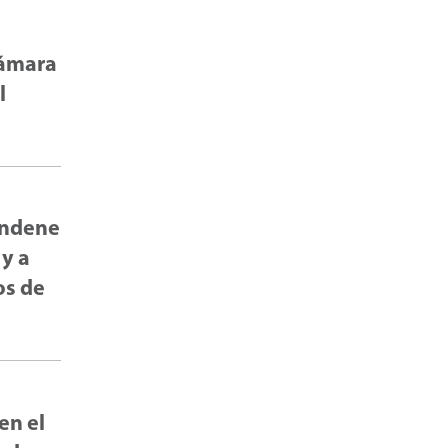
Cámara
l
condene
 y a
os de
en el