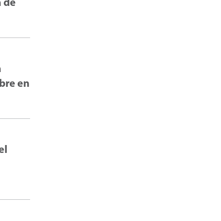
a de
a
mbre en
el