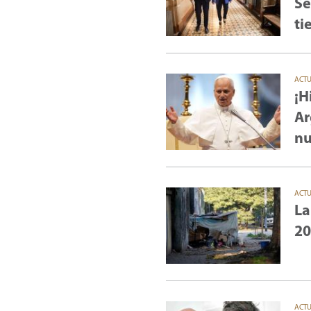
Se
ti
ACT
¡H
Ar
nu
ACT
La
20
ACT