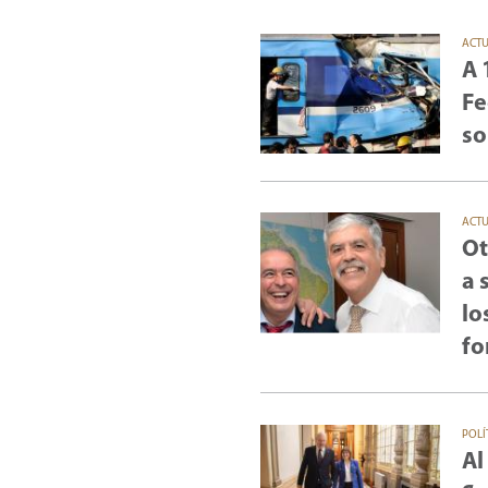
ACT
A 
Fe
so
ACT
Ot
a 
lo
fo
POLÍ
Al