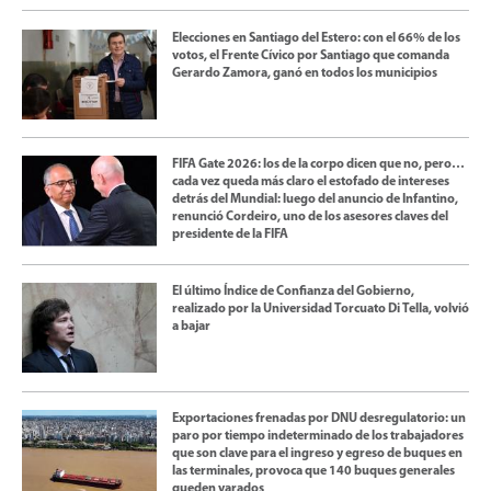
Elecciones en Santiago del Estero: con el 66% de los
votos, el Frente Cívico por Santiago que comanda
Gerardo Zamora, ganó en todos los municipios
FIFA Gate 2026: los de la corpo dicen que no, pero…
cada vez queda más claro el estofado de intereses
detrás del Mundial: luego del anuncio de Infantino,
renunció Cordeiro, uno de los asesores claves del
presidente de la FIFA
El último Índice de Confianza del Gobierno,
realizado por la Universidad Torcuato Di Tella, volvió
a bajar
Exportaciones frenadas por DNU desregulatorio: un
paro por tiempo indeterminado de los trabajadores
que son clave para el ingreso y egreso de buques en
las terminales, provoca que 140 buques generales
queden varados