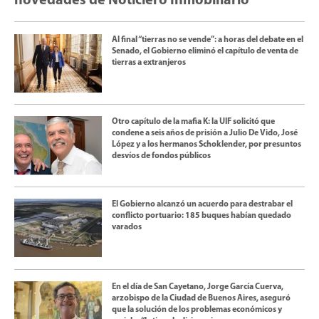
novedades de Noticiero Inmobiliario
Al final “tierras no se vende”: a horas del debate en el
Senado, el Gobierno eliminó el capítulo de venta de
tierras a extranjeros
Otro capítulo de la mafia K: la UIF solicitó que
condene a seis años de prisión a Julio De Vido, José
López y a los hermanos Schoklender, por presuntos
desvíos de fondos públicos
El Gobierno alcanzó un acuerdo para destrabar el
conflicto portuario: 185 buques habían quedado
varados
En el día de San Cayetano, Jorge García Cuerva,
arzobispo de la Ciudad de Buenos Aires, aseguró
que la solución de los problemas económicos y