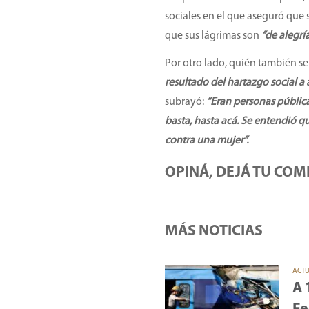
sociales en el que aseguró que
que sus lágrimas son
“de alegrí
Por otro lado, quién también s
resultado del hartazgo social a 
subrayó:
“Eran personas pública
basta, hasta acá. Se entendió q
contra una mujer”.
OPINÁ, DEJÁ TU COM
MÁS NOTICIAS
ACT
A 