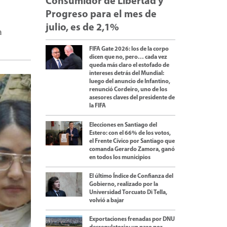
Consumidor de Libertad y
Progreso para el mes de
julio, es de 2,1%
a
FIFA Gate 2026: los de la corpo
dicen que no, pero… cada vez
queda más claro el estofado de
intereses detrás del Mundial:
luego del anuncio de Infantino,
renunció Cordeiro, uno de los
asesores claves del presidente de
la FIFA
Elecciones en Santiago del
Estero: con el 66% de los votos,
el Frente Cívico por Santiago que
comanda Gerardo Zamora, ganó
en todos los municipios
El último Índice de Confianza del
Gobierno, realizado por la
Universidad Torcuato Di Tella,
volvió a bajar
Exportaciones frenadas por DNU