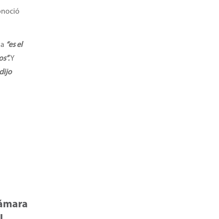
onoció
na
“es el
s”.
Y
dijo
Cámara