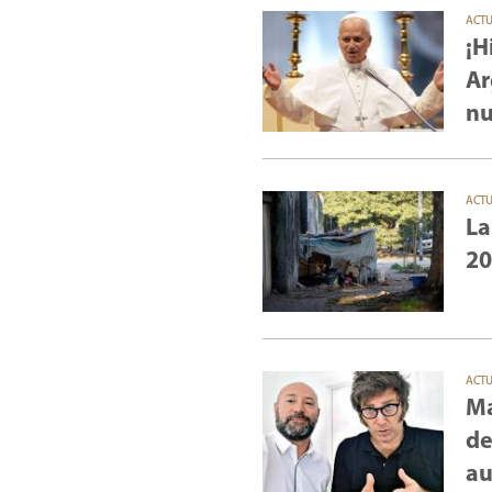
ACT
¡H
Ar
nu
ACT
La
20
ACT
Ma
de
au