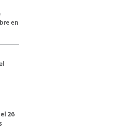
a
mbre en
el
 el 26
s