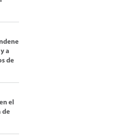
l
condene
 y a
os de
en el
a de