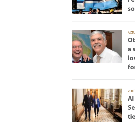
Fe
so
ACT
Ot
a 
lo
fo
POLÍ
Al
Se
ti