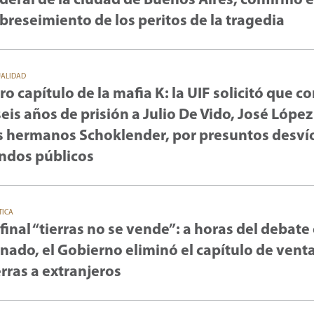
deral de la ciudad de Buenos Aires, confirmó e
breseimiento de los peritos de la tragedia
UALIDAD
ro capítulo de la mafia K: la UIF solicitó que 
seis años de prisión a Julio De Vido, José López
s hermanos Schoklender, por presuntos desví
ndos públicos
TICA
 final “tierras no se vende”: a horas del debate 
nado, el Gobierno eliminó el capítulo de vent
erras a extranjeros