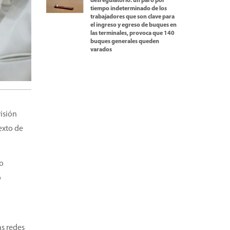
desregulatorio: un paro por
tiempo indeterminado de los
trabajadores que son clave para
el ingreso y egreso de buques en
las terminales, provoca que 140
buques generales queden
varados
isión
exto de
to
ó
as redes