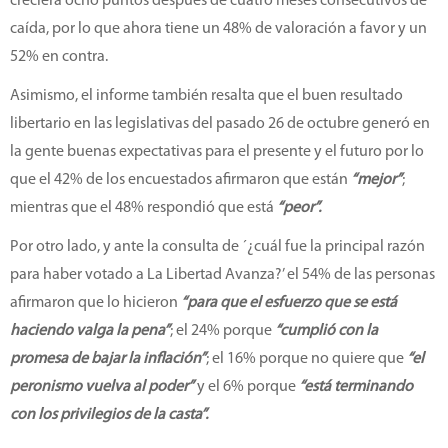
creciera ocho puntos después de cuatro meses consecutivos de
caída, por lo que ahora tiene un 48% de valoración a favor y un
52% en contra.
Asimismo, el informe también resalta que el buen resultado
libertario en las legislativas del pasado 26 de octubre generó en
la gente buenas expectativas para el presente y el futuro por lo
que el 42% de los encuestados afirmaron que están
“mejor”
;
mientras que el 48% respondió que está
“peor”.
Por otro lado, y ante la consulta de ´¿cuál fue la principal razón
para haber votado a La Libertad Avanza?’ el 54% de las personas
afirmaron que lo hicieron
“para que el esfuerzo que se está
haciendo valga la pena”
; el 24% porque
“cumplió con la
promesa de bajar la inflación”
; el 16% porque no quiere que
“el
peronismo vuelva al poder”
y el 6% porque
“está terminando
con los privilegios de la casta”.