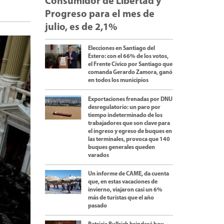
Consumidor de Libertad y
Progreso para el mes de
julio, es de 2,1%
Elecciones en Santiago del
Estero: con el 66% de los votos,
el Frente Cívico por Santiago que
comanda Gerardo Zamora, ganó
en todos los municipios
Exportaciones frenadas por DNU
desregulatorio: un paro por
tiempo indeterminado de los
trabajadores que son clave para
el ingreso y egreso de buques en
las terminales, provoca que 140
buques generales queden
varados
Un informe de CAME, da cuenta
que, en estas vacaciones de
invierno, viajaron casi un 6%
más de turistas que el año
pasado