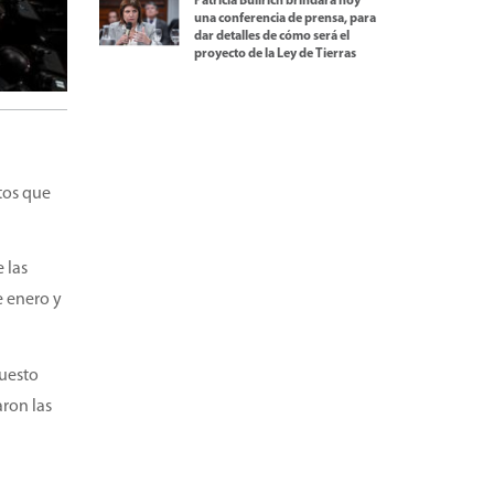
Patricia Bullrich brindará hoy
una conferencia de prensa, para
dar detalles de cómo será el
proyecto de la Ley de Tierras
e
tos que
 las
e enero y
puesto
aron las