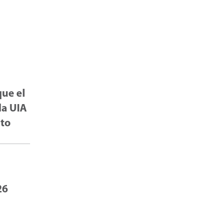
que el
la UIA
eto
26