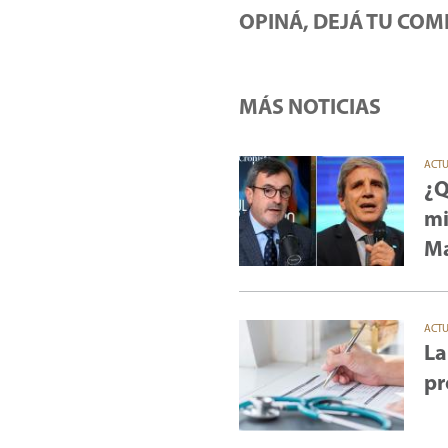
OPINÁ, DEJÁ TU COM
MÁS NOTICIAS
ACT
¿Q
mi
Ma
ACT
La
pr