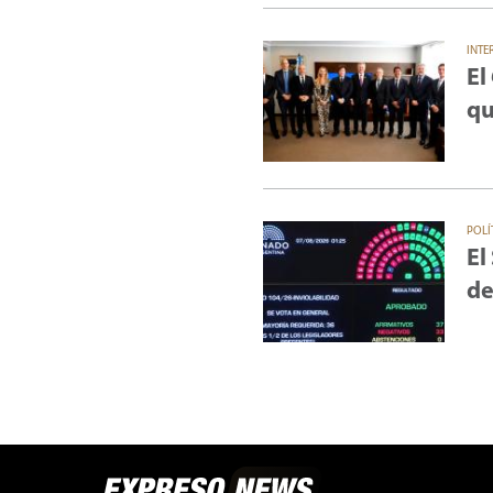
INTE
El
qu
POLÍ
El
de