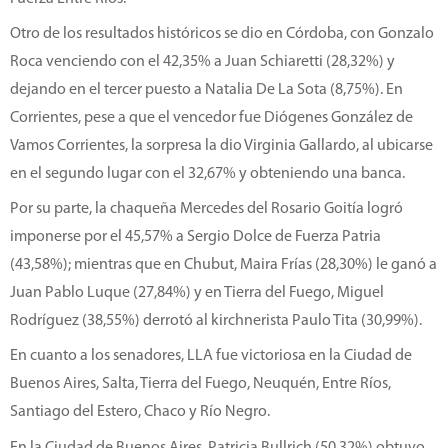
Otro de los resultados históricos se dio en Córdoba, con Gonzalo
Roca venciendo con el 42,35% a Juan Schiaretti (28,32%) y
dejando en el tercer puesto a Natalia De La Sota (8,75%). En
Corrientes, pese a que el vencedor fue Diógenes González de
Vamos Corrientes, la sorpresa la dio Virginia Gallardo, al ubicarse
en el segundo lugar con el 32,67% y obteniendo una banca.
Por su parte, la chaqueña Mercedes del Rosario Goitía logró
imponerse por el 45,57% a Sergio Dolce de Fuerza Patria
(43,58%); mientras que en Chubut, Maira Frías (28,30%) le ganó a
Juan Pablo Luque (27,84%) y en Tierra del Fuego, Miguel
Rodríguez (38,55%) derrotó al kirchnerista Paulo Tita (30,99%).
En cuanto a los senadores, LLA fue victoriosa en la Ciudad de
Buenos Aires, Salta, Tierra del Fuego, Neuquén, Entre Ríos,
Santiago del Estero, Chaco y Río Negro.
En la Ciudad de Buenos Aires, Patricia Bullrich (50,32%) obtuvo