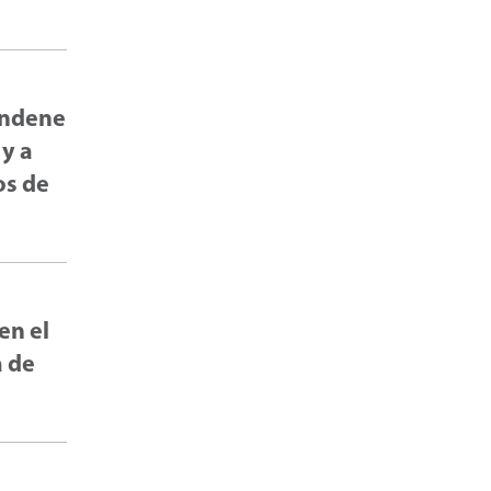
condene
 y a
os de
en el
a de