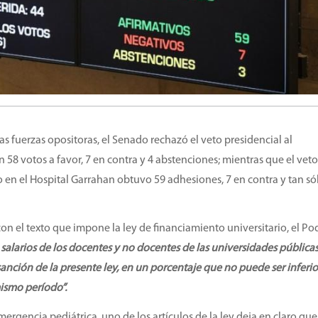
as fuerzas opositoras, el Senado rechazó el veto presidencial al
 58 votos a favor, 7 en contra y 4 abstenciones; mientras que el veto
 en el Hospital Garrahan obtuvo 59 adhesiones, 7 en contra y tan só
con el texto que impone la ley de financiamiento universitario, el Po
 salarios de los docentes y no docentes de las universidades públicas
anción de la presente ley, en un porcentaje que no puede ser inferior
ismo período”.
mergencia pediátrica, uno de los artículos de la ley deja en claro que