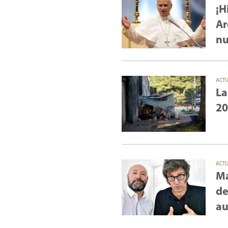
¡H
Ar
nu
ACT
La
20
ACT
Ma
de
au