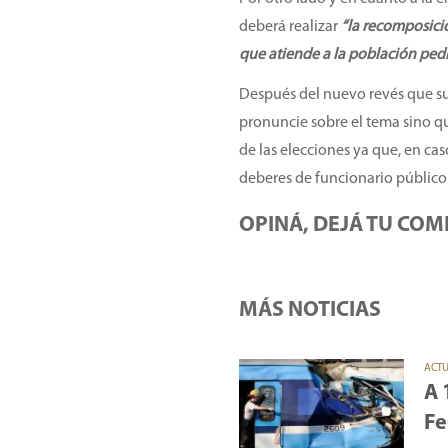
deberá realizar
“la recomposició
que atiende a la población pedi
Después del nuevo revés que suf
pronuncie sobre el tema sino qu
de las elecciones ya que, en ca
deberes de funcionario público
OPINÁ, DEJÁ TU COM
MÁS NOTICIAS
ACT
A 
Fe