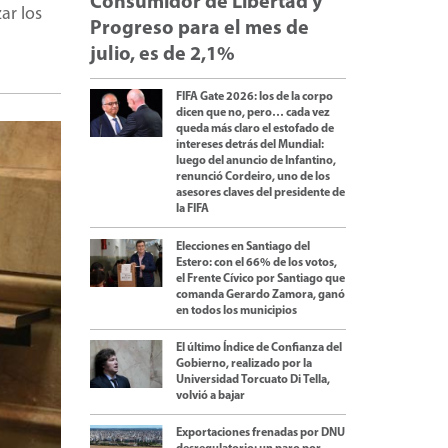
Consumidor de Libertad y
ar los
Progreso para el mes de
julio, es de 2,1%
FIFA Gate 2026: los de la corpo
dicen que no, pero… cada vez
queda más claro el estofado de
intereses detrás del Mundial:
luego del anuncio de Infantino,
renunció Cordeiro, uno de los
asesores claves del presidente de
la FIFA
Elecciones en Santiago del
Estero: con el 66% de los votos,
el Frente Cívico por Santiago que
comanda Gerardo Zamora, ganó
en todos los municipios
El último Índice de Confianza del
Gobierno, realizado por la
Universidad Torcuato Di Tella,
volvió a bajar
Exportaciones frenadas por DNU