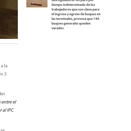
desregulatorio: un paro por
tiempo indeterminado de los
trabajadores que son clave para
el ingreso y egreso de buques en
las terminales, provoca que 140
buques generales queden
varados
 a la
lo 3
der
 entre el
 al IPC
 se