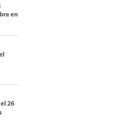
a
mbre en
el
 el 26
s