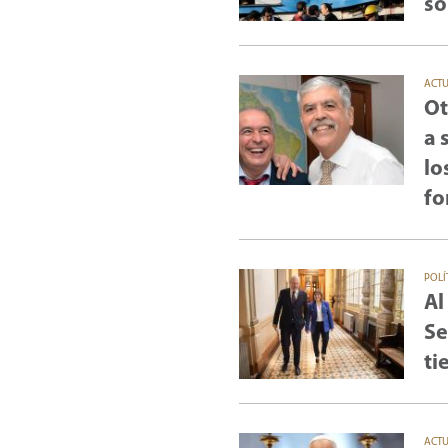
so
ACT
Ot
a 
lo
fo
POLÍ
Al
Se
ti
ACT