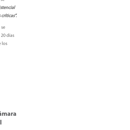
stencial
ríticas”.
 se
 20 días
 los
Cámara
l