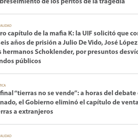
breseimiento de los peritos de la tragedia
UALIDAD
ro capítulo de la mafia K: la UIF solicitó que 
seis años de prisión a Julio De Vido, José López
s hermanos Schoklender, por presuntos desví
ndos públicos
TICA
 final “tierras no se vende”: a horas del debate 
nado, el Gobierno eliminó el capítulo de vent
erras a extranjeros
UALIDAD