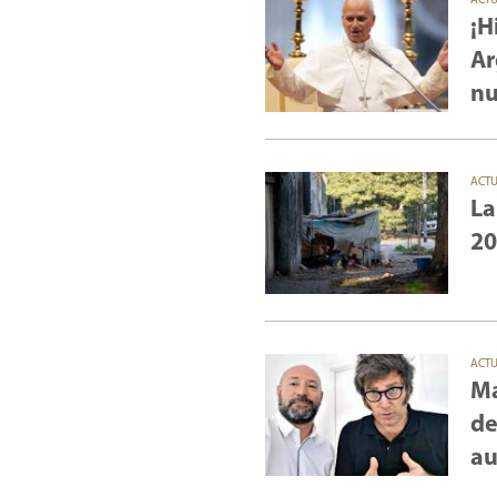
ACT
¡H
Ar
nu
ACT
La
20
ACT
Ma
de
au