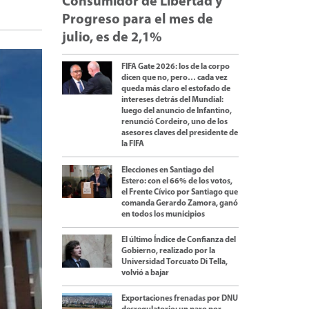
Consumidor de Libertad y
Progreso para el mes de
julio, es de 2,1%
FIFA Gate 2026: los de la corpo
dicen que no, pero… cada vez
queda más claro el estofado de
intereses detrás del Mundial:
luego del anuncio de Infantino,
renunció Cordeiro, uno de los
asesores claves del presidente de
la FIFA
Elecciones en Santiago del
Estero: con el 66% de los votos,
el Frente Cívico por Santiago que
comanda Gerardo Zamora, ganó
en todos los municipios
El último Índice de Confianza del
Gobierno, realizado por la
Universidad Torcuato Di Tella,
volvió a bajar
Exportaciones frenadas por DNU