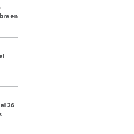
a
mbre en
el
 el 26
s