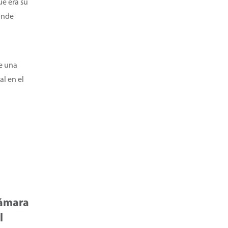
ue era su
donde
de una
al en el
Cámara
l