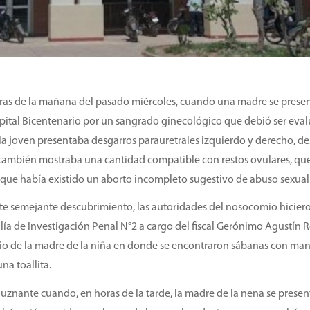
oras de la mañana del pasado miércoles, cuando una madre se prese
ospital Bicentenario por un sangrado ginecológico que debió ser eva
la joven presentaba desgarros parauretrales izquierdo y derecho, d
í también mostraba una cantidad compatible con restos ovulares, qu
 que había existido un aborto incompleto sugestivo de abuso sexual
e semejante descubrimiento, las autoridades del nosocomio hiciero
alía de Investigación Penal N°2 a cargo del fiscal Gerónimo Agustín 
lio de la madre de la niña en donde se encontraron sábanas con ma
na toallita.
luznante cuando, en horas de la tarde, la madre de la nena se presen