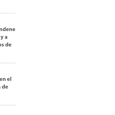
condene
 y a
os de
en el
a de