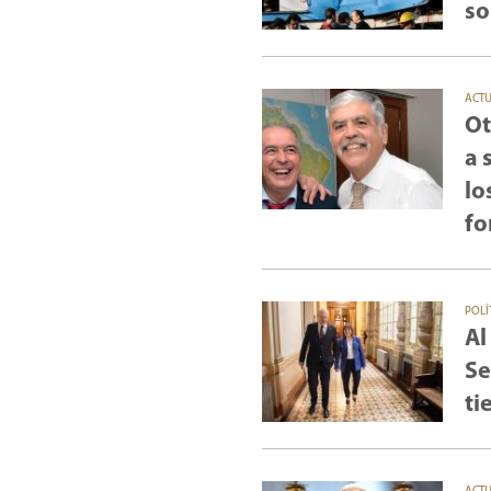
so
ACT
Ot
a 
lo
fo
POLÍ
Al
Se
ti