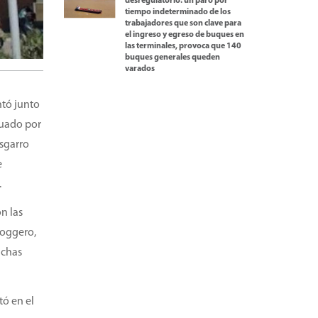
desregulatorio: un paro por
tiempo indeterminado de los
trabajadores que son clave para
el ingreso y egreso de buques en
las terminales, provoca que 140
buques generales queden
varados
ntó junto
luado por
esgarro
e
.
n las
Roggero,
nchas
tó en el