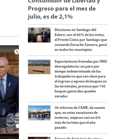
Consumidor de Libertad y
Progreso para el mes de
julio, es de 2,1%
Elecciones en Santiago del
Estero: con el 66% de los votos,
el Frente Cívico por Santiago que
comanda Gerardo Zamora, ganó
en todos los municipios
Exportaciones frenadas por DNU
desregulatorio: un paro por
tiempo indeterminado de los
trabajadores que son clave para
el ingreso y egreso de buques en
las terminales, provoca que 140
buques generales queden
varados
Un informe de CAME, da cuenta
que, en estas vacaciones de
invierno, viajaron casi un 6%
más de turistas que el año
pasado