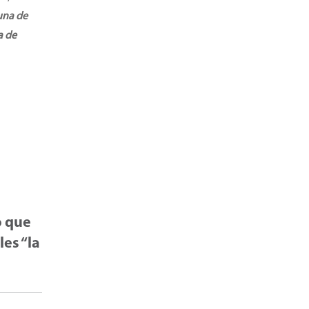
una de
a de
ó que
es “la