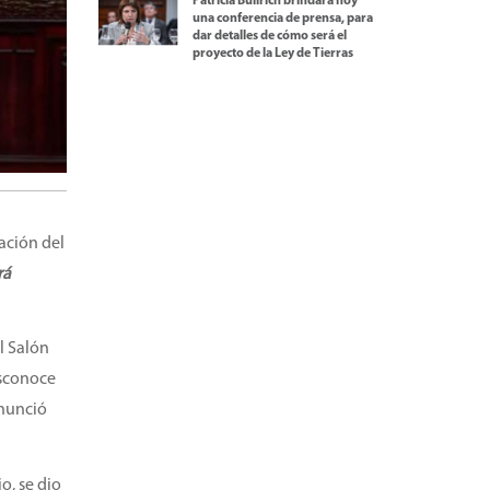
Patricia Bullrich brindará hoy
una conferencia de prensa, para
dar detalles de cómo será el
proyecto de la Ley de Tierras
tación del
rá
l Salón
esconoce
anunció
o, se dio