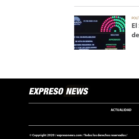
POLÍ
El
de
ACTUALIDAD
© Copyright 2020 /
expresonews.com
/
Todos los derechos reservados /