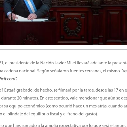
21, el presidente de la Nación Javier Milei llevará adelante la presen
na cadena nacional. Según señalaron fuentes cercanas, el mismo
“se
cit cero”.
 Estará grabado; de hecho, se filmará por la tarde, desde las 17 en e
lará durante 20 minutos. En este sentido, vale mencionar que aún se d
por su equipo económico (como ocurrió hace un mes atrás, cuando 
l blindaje del equilibrio fiscal y el freno del gasto).
 que hay, sumado a la amplia expectativa por lo que será el anunci