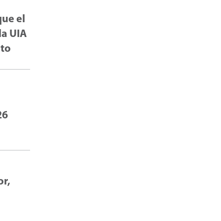
que el
la UIA
eto
26
or,