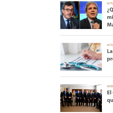
ACT
¿Q
mi
Ma
ACT
La
pr
INTE
El
qu