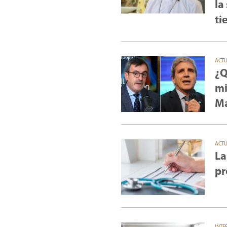
la
ti
ACT
¿Q
mi
Ma
ACT
La
pr