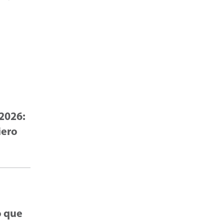
 2026:
iero
ó que