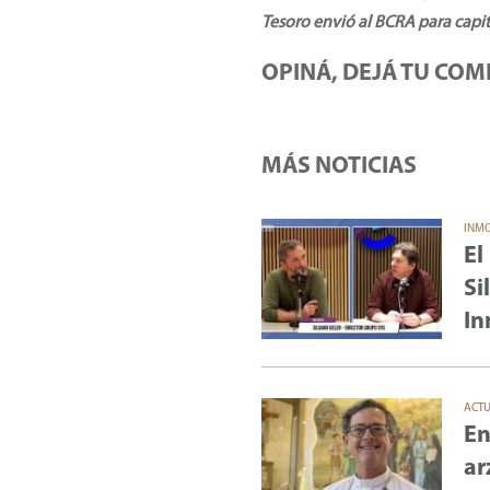
Tesoro envió al BCRA para capita
OPINÁ, DEJÁ TU COM
MÁS NOTICIAS
INMO
El
Si
In
ACT
En
ar