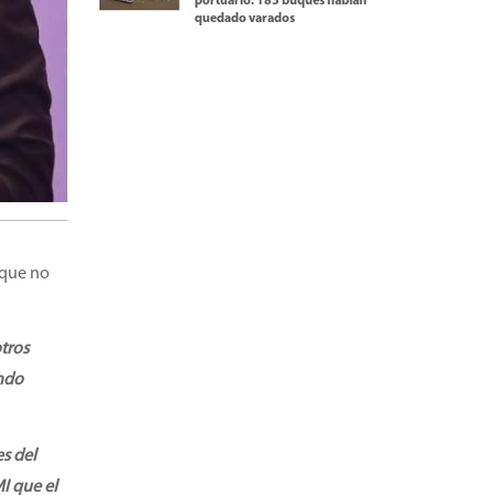
portuario: 185 buques habían
quedado varados
ó que no
tros
endo
es del
I que el