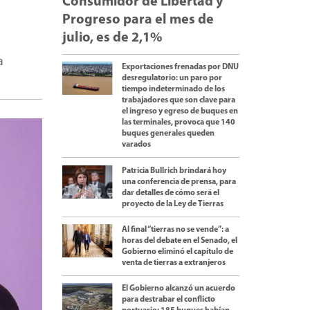
Consumidor de Libertad y
Progreso para el mes de
julio, es de 2,1%
a
Exportaciones frenadas por DNU
desregulatorio: un paro por
tiempo indeterminado de los
trabajadores que son clave para
el ingreso y egreso de buques en
las terminales, provoca que 140
buques generales queden
varados
Patricia Bullrich brindará hoy
una conferencia de prensa, para
dar detalles de cómo será el
proyecto de la Ley de Tierras
Al final “tierras no se vende”: a
horas del debate en el Senado, el
Gobierno eliminó el capítulo de
venta de tierras a extranjeros
El Gobierno alcanzó un acuerdo
para destrabar el conflicto