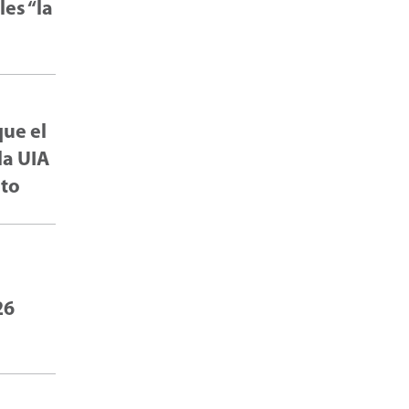
es “la
que el
la UIA
eto
26