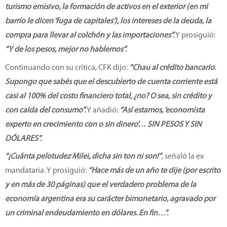
turismo emisivo, la formación de activos en el exterior (en mi
barrio le dicen ‘fuga de capitales’), los intereses de la deuda, la
compra para llevar al colchón y las importaciones”.
Y prosiguió:
“Y de los pesos, mejor no hablemos”.
Continuando con su crítica, CFK dijo:
“Chau al crédito bancario.
Supongo que sabés que el descubierto de cuenta corriente está
casi al 100% del costo financiero total, ¿no? O sea, sin crédito y
con caída del consumo”.
Y añadió:
“Así estamos, ‘economista
experto en crecimiento con o sin dinero’… SIN PESOS Y SIN
DÓLARES”.
“¡Cuánta pelotudez Milei, dicha sin ton ni son!”
, señaló la ex
mandataria. Y prosiguió:
“Hace más de un año te dije (por escrito
y en más de 30 páginas) que el verdadero problema de la
economía argentina era su carácter bimonetario, agravado por
un criminal endeudamiento en dólares. En fin…”.