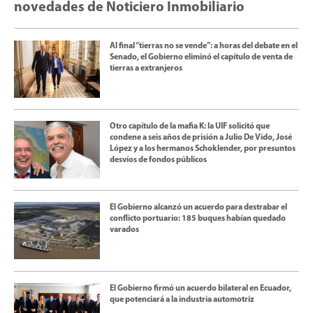
novedades de Noticiero Inmobiliario
Al final “tierras no se vende”: a horas del debate en el
Senado, el Gobierno eliminó el capítulo de venta de
tierras a extranjeros
Otro capítulo de la mafia K: la UIF solicitó que
condene a seis años de prisión a Julio De Vido, José
López y a los hermanos Schoklender, por presuntos
desvíos de fondos públicos
El Gobierno alcanzó un acuerdo para destrabar el
conflicto portuario: 185 buques habían quedado
varados
El Gobierno firmó un acuerdo bilateral en Ecuador,
que potenciará a la industria automotriz