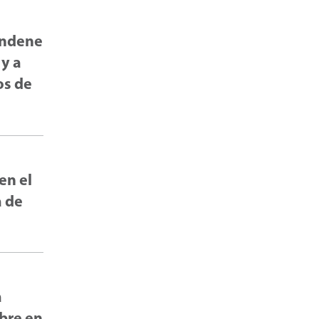
condene
 y a
os de
en el
a de
a