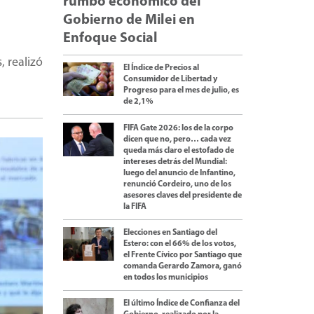
rumbo económico del
Gobierno de Milei en
Enfoque Social
, realizó
El Índice de Precios al
Consumidor de Libertad y
Progreso para el mes de julio, es
de 2,1%
FIFA Gate 2026: los de la corpo
dicen que no, pero… cada vez
queda más claro el estofado de
intereses detrás del Mundial:
luego del anuncio de Infantino,
renunció Cordeiro, uno de los
asesores claves del presidente de
la FIFA
Elecciones en Santiago del
Estero: con el 66% de los votos,
el Frente Cívico por Santiago que
comanda Gerardo Zamora, ganó
en todos los municipios
El último Índice de Confianza del