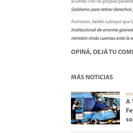
acuerdo con las propias palabr
Gobierno para retirar derechos 
Asimismo, Valdés subrayó que l
institucional de enorme grave
ministro rinda cuentas ante la s
OPINÁ, DEJÁ TU COM
MÁS NOTICIAS
ACT
A 
Fe
so