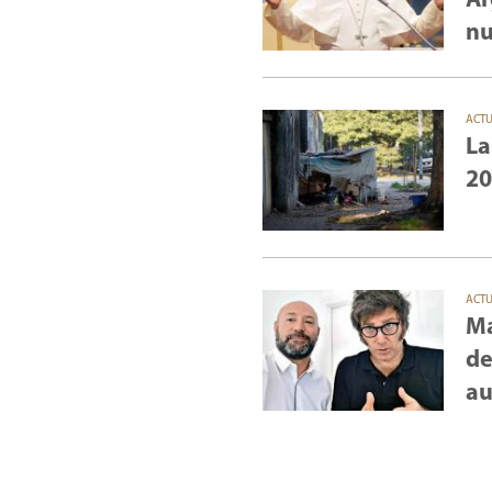
Ar
nu
ACT
La
20
ACT
Ma
de
au