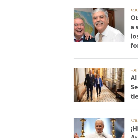
ACT
Ot
a 
lo
fo
POLÍ
Al
Se
ti
ACT
¡H