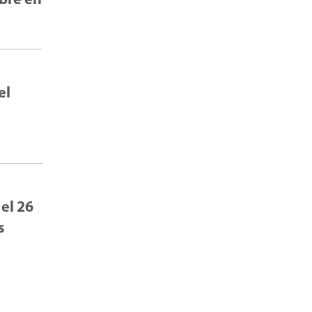
mbre en
el
 el 26
s