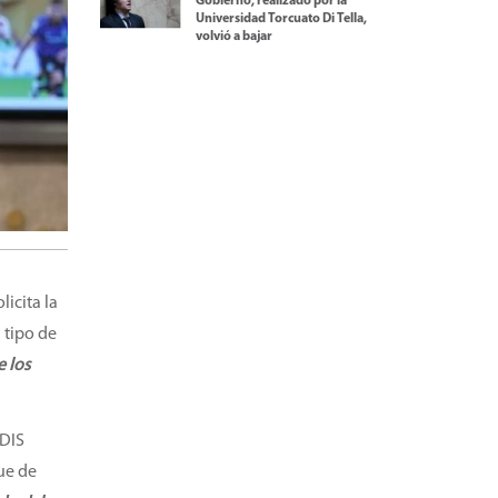
Gobierno, realizado por la
Universidad Torcuato Di Tella,
volvió a bajar
licita la
 tipo de
e los
NDIS
que de