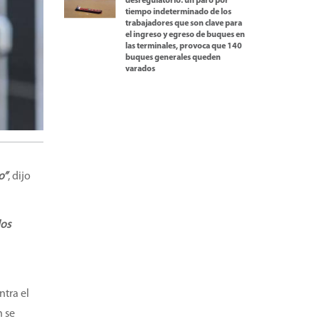
desregulatorio: un paro por
tiempo indeterminado de los
trabajadores que son clave para
el ingreso y egreso de buques en
las terminales, provoca que 140
buques generales queden
varados
o”
, dijo
los
ntra el
n se