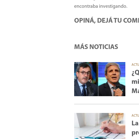
encontraba investigando.
OPINÁ, DEJÁ TU COM
MÁS NOTICIAS
ACT
¿Q
mi
Ma
ACT
La
pr