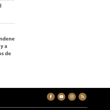
l
condene
 y a
os de