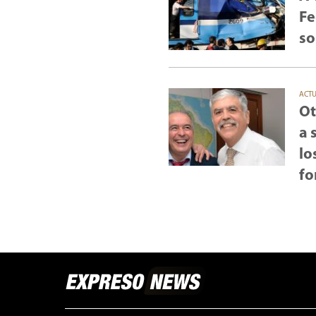
Fe
so
ACT
Ot
a 
lo
fo