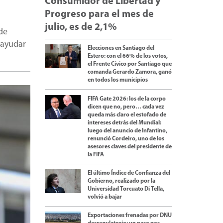
Consumidor de Libertad y
Progreso para el mes de
julio, es de 2,1%
 de
"ayudar
Elecciones en Santiago del
Estero: con el 66% de los votos,
el Frente Cívico por Santiago que
comanda Gerardo Zamora, ganó
en todos los municipios
FIFA Gate 2026: los de la corpo
dicen que no, pero… cada vez
queda más claro el estofado de
intereses detrás del Mundial:
luego del anuncio de Infantino,
renunció Cordeiro, uno de los
asesores claves del presidente de
la FIFA
El último Índice de Confianza del
Gobierno, realizado por la
Universidad Torcuato Di Tella,
volvió a bajar
Exportaciones frenadas por DNU