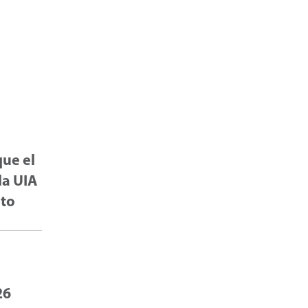
que el
la UIA
eto
26