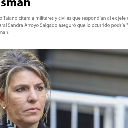
Nisman
 Taiano citara a militares y civiles que respondían al ex jefe
federal Sandra Arroyo Salgado aseguró que lo ocurrido podría 
sman.