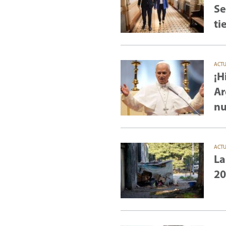
Se
ti
ACT
¡H
Ar
nu
ACT
La
20