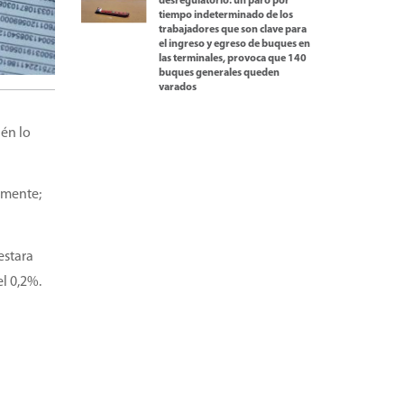
desregulatorio: un paro por
tiempo indeterminado de los
trabajadores que son clave para
el ingreso y egreso de buques en
las terminales, provoca que 140
buques generales queden
varados
ién lo
amente;
estara
l 0,2%.