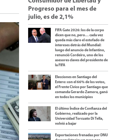
Consumidor de Libertad y
Progreso para el mes de
julio, es de 2,1%
FIFA Gate 2026: los de la corpo
dicen que no, pero… cada vez
queda más claro el estofado de
intereses detrás del Mundial:
luego del anuncio de Infantino,
renunció Cordeiro, uno de los
asesores claves del presidente de
la FIFA
Elecciones en Santiago del
Estero: con el 66% de los votos,
el Frente Cívico por Santiago que
comanda Gerardo Zamora, ganó
en todos los municipios
El último Índice de Confianza del
Gobierno, realizado por la
Universidad Torcuato Di Tella,
volvió a bajar
Exportaciones frenadas por DNU