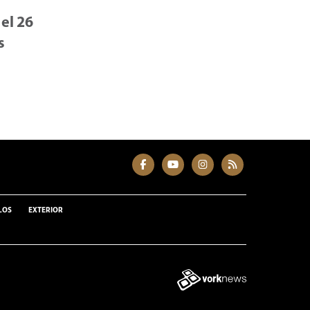
 el 26
s
LOS
EXTERIOR