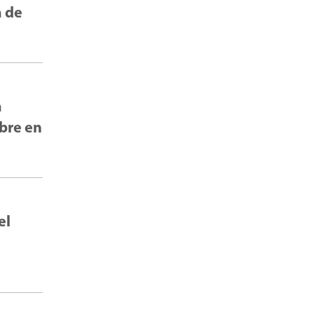
a de
a
mbre en
el