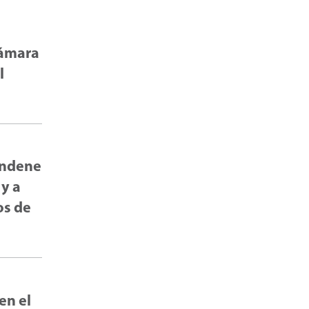
Cámara
l
condene
 y a
os de
en el