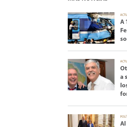
ACT
A 
Fe
so
ACT
Ot
a 
lo
fo
POLÍ
Al