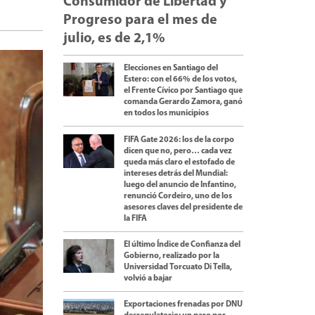
Consumidor de Libertad y
Progreso para el mes de
julio, es de 2,1%
Elecciones en Santiago del
Estero: con el 66% de los votos,
el Frente Cívico por Santiago que
comanda Gerardo Zamora, ganó
en todos los municipios
FIFA Gate 2026: los de la corpo
dicen que no, pero… cada vez
queda más claro el estofado de
intereses detrás del Mundial:
luego del anuncio de Infantino,
renunció Cordeiro, uno de los
asesores claves del presidente de
la FIFA
El último Índice de Confianza del
Gobierno, realizado por la
Universidad Torcuato Di Tella,
volvió a bajar
Exportaciones frenadas por DNU