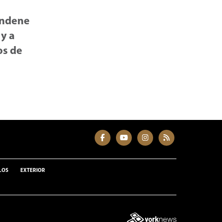
condene
 y a
os de
LOS
EXTERIOR