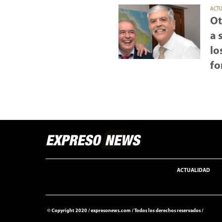
ACT
Ot
a 
lo
fo
ACTUALIDAD
© Copyright 2020 /
expresonews.com
/
Todos los derechos reservados /