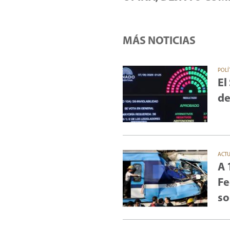
MÁS NOTICIAS
POLÍ
El
de
ACT
A 
Fe
so