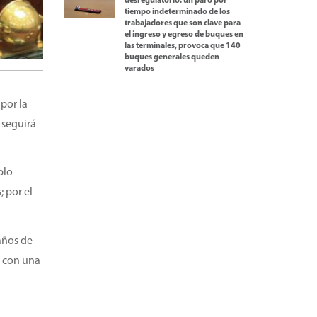
desregulatorio: un paro por
tiempo indeterminado de los
trabajadores que son clave para
el ingreso y egreso de buques en
las terminales, provoca que 140
buques generales queden
varados
por la
a seguirá
blo
 por el
 años de
o con una