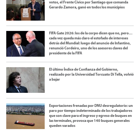
votos, el Frente Cívico por Santiago que comanda
Gerardo Zamora, ganó en todos los municipios
FIFA Gate 2026: los de la corpo dicen que no, pero…
cada vez queda más claro el estofado de intereses
detrás del Mundial: luego del anuncio de Infantino,
renunció Cordeiro, uno de los asesores claves del
presidente de la FIFA
El último Índice de Confianza del Gobierno,
realizado por la Universidad Torcuato Di Tella, volvió
a bajar
Exportaciones frenadas por DNU desregulatorio: un
paro por tiempo indeterminado de los trabajadores
que son clave para el ingreso y egreso de buques en
las terminales, provoca que 140 buques generales
queden varados