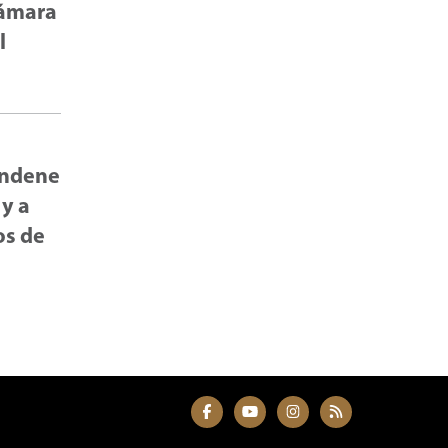
Cámara
l
condene
 y a
os de