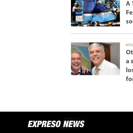
A 
Fe
so
ACT
Ot
a 
lo
fo