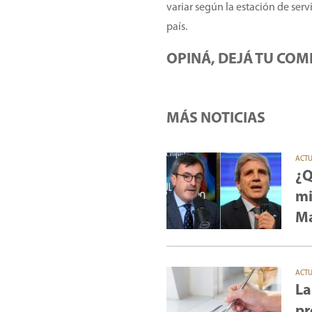
variar según la estación de serv
país.
OPINÁ, DEJÁ TU COM
MÁS NOTICIAS
ACT
¿Q
mi
Ma
ACT
La
pr