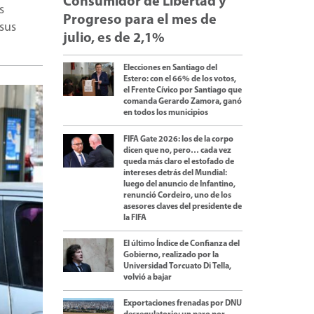
Consumidor de Libertad y
s
Progreso para el mes de
 sus
julio, es de 2,1%
Elecciones en Santiago del
Estero: con el 66% de los votos,
el Frente Cívico por Santiago que
comanda Gerardo Zamora, ganó
en todos los municipios
FIFA Gate 2026: los de la corpo
dicen que no, pero… cada vez
queda más claro el estofado de
intereses detrás del Mundial:
luego del anuncio de Infantino,
renunció Cordeiro, uno de los
asesores claves del presidente de
la FIFA
El último Índice de Confianza del
Gobierno, realizado por la
Universidad Torcuato Di Tella,
volvió a bajar
Exportaciones frenadas por DNU