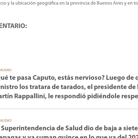
icio y la ubicación geográfica en la provincia de Buenos Aires y en t
ENTARIO:
UALIDAD
ué te pasa Caputo, estás nervioso? Luego de 
nistro los tratara de tarados, el presidente de 
rtín Rappallini, le respondió pidiéndole resp
UALIDAD
 Superintendencia de Salud dio de baja a siete
epagas y ya suman quince en lo que va del 20