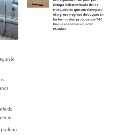
desregulatorio: un paro por
tiempo indeterminado de los
trabajadores que son clave para
el ingreso y egreso de buques en
las terminales, provoca que 140
buques generales queden
varados
según lo
os
menos
aría de
amente.
s podrían