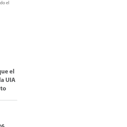
odo el
que el
la UIA
eto
26