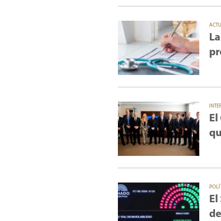
ACT
La
pr
INTE
El
qu
POLÍ
El
de