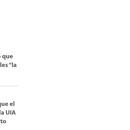
ó que
es “la
que el
la UIA
eto