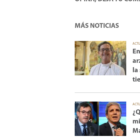
MÁS NOTICIAS
ACT
En
ar
la
ti
ACT
¿Q
mi
Ma