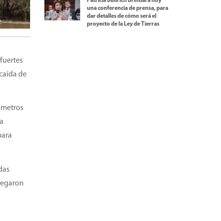
Patricia Bullrich brindará hoy
una conferencia de prensa, para
dar detalles de cómo será el
proyecto de la Ley de Tierras
fuertes
 caída de
lómetros
sa
para
das
plegaron