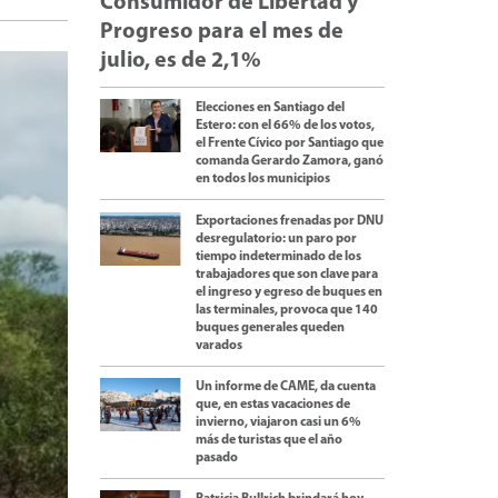
Consumidor de Libertad y
Progreso para el mes de
julio, es de 2,1%
Elecciones en Santiago del
Estero: con el 66% de los votos,
el Frente Cívico por Santiago que
comanda Gerardo Zamora, ganó
en todos los municipios
Exportaciones frenadas por DNU
desregulatorio: un paro por
tiempo indeterminado de los
trabajadores que son clave para
el ingreso y egreso de buques en
las terminales, provoca que 140
buques generales queden
varados
Un informe de CAME, da cuenta
que, en estas vacaciones de
invierno, viajaron casi un 6%
más de turistas que el año
pasado