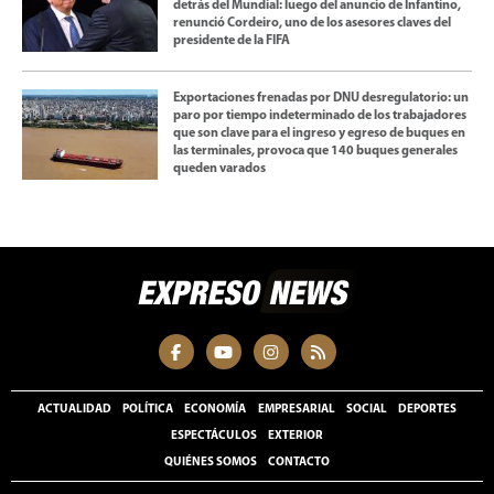
detrás del Mundial: luego del anuncio de Infantino,
renunció Cordeiro, uno de los asesores claves del
presidente de la FIFA
Exportaciones frenadas por DNU desregulatorio: un
paro por tiempo indeterminado de los trabajadores
que son clave para el ingreso y egreso de buques en
las terminales, provoca que 140 buques generales
queden varados
ACTUALIDAD
POLÍTICA
ECONOMÍA
EMPRESARIAL
SOCIAL
DEPORTES
ESPECTÁCULOS
EXTERIOR
QUIÉNES SOMOS
CONTACTO