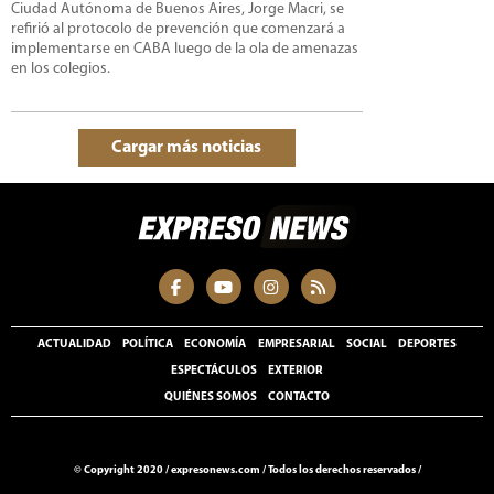
Ciudad Autónoma de Buenos Aires, Jorge Macri, se
refirió al protocolo de prevención que comenzará a
implementarse en CABA luego de la ola de amenazas
en los colegios.
Cargar más noticias
ACTUALIDAD
POLÍTICA
ECONOMÍA
EMPRESARIAL
SOCIAL
DEPORTES
ESPECTÁCULOS
EXTERIOR
QUIÉNES SOMOS
CONTACTO
© Copyright 2020 /
expresonews.com
/
Todos los derechos reservados /