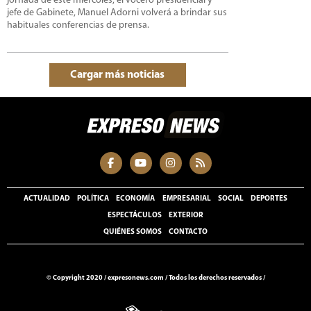
jornada de este miércoles, el vocero presidencial y
jefe de Gabinete, Manuel Adorni volverá a brindar sus
habituales conferencias de prensa.
Cargar más noticias
ACTUALIDAD
POLÍTICA
ECONOMÍA
EMPRESARIAL
SOCIAL
DEPORTES
ESPECTÁCULOS
EXTERIOR
QUIÉNES SOMOS
CONTACTO
© Copyright 2020 /
expresonews.com
/
Todos los derechos reservados /