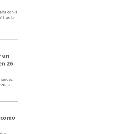
aba con la
 tras la
r un
en 26
ernández
ezuela.
ó como
idos,