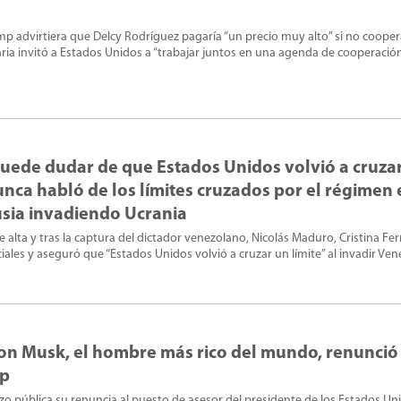
p advirtiera que Delcy Rodríguez pagaría “un precio muy alto” si no cooper
aria invitó a Estados Unidos a “trabajar juntos en una agenda de cooperación”
uede dudar de que Estados Unidos volvió a cruza
unca habló de los límites cruzados por el régimen 
usia invadiendo Ucrania
 alta y tras la captura del dictador venezolano, Nicolás Maduro, Cristina F
iales y aseguró que “Estados Unidos volvió a cruzar un límite” al invadir Ven
 Elon Musk, el hombre más rico del mundo, renunci
mp
izo pública su renuncia al puesto de asesor del presidente de los Estados Un