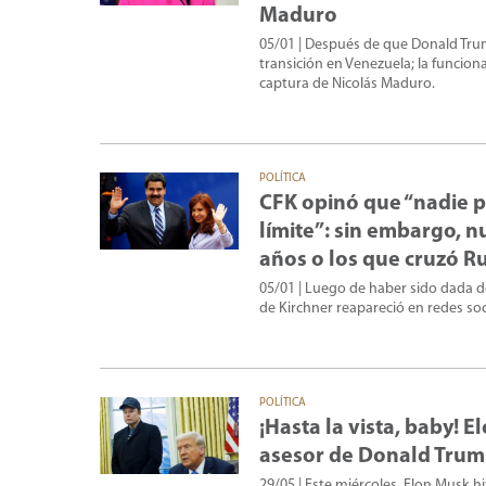
Maduro
05/01
| Después de que Donald Trum
transición en Venezuela; la funcion
captura de Nicolás Maduro.
POLÍTICA
CFK opinó que “nadie p
límite”: sin embargo, n
años o los que cruzó R
05/01
| Luego de haber sido dada de
de Kirchner reapareció en redes soc
POLÍTICA
¡Hasta la vista, baby!
asesor de Donald Tru
29/05
| Este miércoles, Elon Musk h